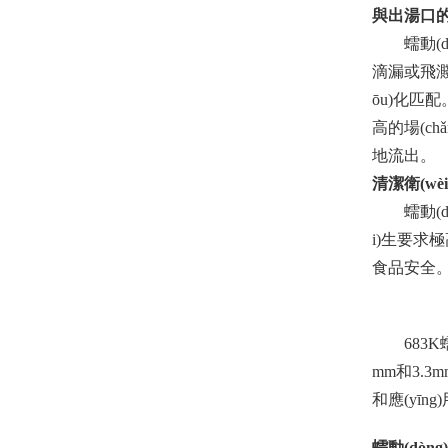
與出湯口的協
蠕動(dòn
滴漏或飛濺。
ōu)化匹配
高的場(chǎ
地流出。
清潔衛(wèi
蠕動(dòn
i)生要求極
食品安全
683K蠕動
mm和3.3m
和應(yīng)用
蠕動(dòng