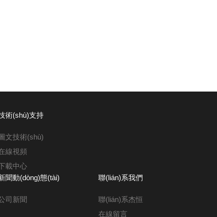
技術(shù)支持
圖文技術(shù)
在線視頻
下載中心
新聞動(dòng)態(tài)
聯(lián)系我們
公司新聞
聯(lián)系杰恒
在線留言