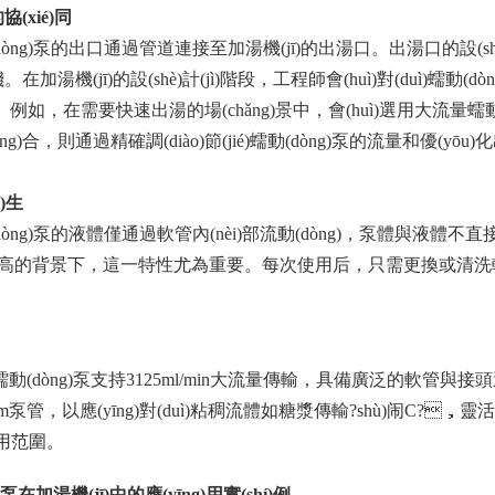
(xié)同
(dòng)泵
g)泵的出口通過管道連接至加湯機(jī)的出湯口。出湯口的設(shè)計(
快裝型蠕動
在加湯機(jī)的設(shè)計(jì)階段，工程師會(huì)對(duì)蠕動(dò
。例如，在需要快速出湯的場(chǎng)景中，會(huì)選用大
(dòng)泵
ng)合，則通過精確調(diào)節(jié)蠕動(dòng)泵的流量和優(yōu)化出
直線型蠕動
)生
(dòng)泵
g)泵的液體僅通過軟管內(nèi)部流動(dòng)，泵體與液體不直接接觸
支架型蠕動
高的背景下，這一特性尤為重要。每次使用后，只需更換或清洗軟管，
。
(dòng)泵
標(biāo)準
(dòng)泵支持3125ml/min大流量傳輸，具備廣泛的軟管與接頭
(zhǔn)型蠕動
m泵管，以應(yīng)對(duì)粘稠流體如糖漿傳輸?shù)闹С?，靈活
范圍。
(dòng)泵
彈簧型蠕動
)泵在加湯機(jī)中的應(yīng)用實(shí)例