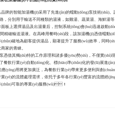
(dòng)泵
能加湯機(jī)采用了先進(jìn)的蠕動(dòng)泵技術(shù)。該設(
泵管路，分別用于輸送不同種類的湯液，如雞湯、蔬菜湯、海鮮湯等。每
易裝型蠕動
上選擇湯品及出湯量后，控制系統(tǒng)會(huì)迅速啟動(dòng)相應(y
(dòng)泵
)間精確輸送湯液。在高峰用餐時(shí)段，該加湯機(jī)憑借蠕動(dòng
準(zhǔn)確地為顧客提供湯品，顯著提升了服務(wù)效率，同時(sh
工業(yè)分配器
飲商家的青睞。
)泵憑借其獨(dú)特的工作原理和諸多優(yōu)勢(shì)，不僅實(shí)現(xi
FZ系列
了餐飲行業(yè)自動(dòng)化、標(biāo)準(zhǔn)化的發(fā)展進(j
FB系列
的應(yīng)用將更加廣泛，為餐飲行業(yè)帶來更多便利與創(chuàn
(yè)的流體處理需求，依托于多年各行業(yè)豐富的流體經(jīng)驗(
易裝型泵頭
zhǔn)可靠的專業(yè)服務(wù)！
單泵頭單通道
：
單泵頭多通道