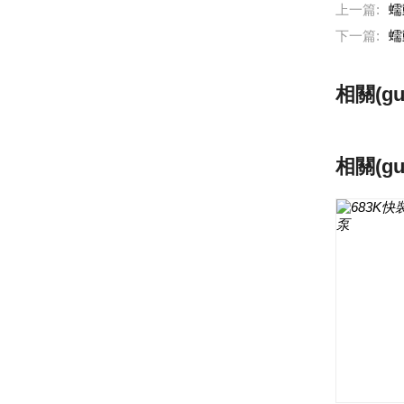
上一篇:
蠕
下一篇:
蠕
相關(g
相關(gu