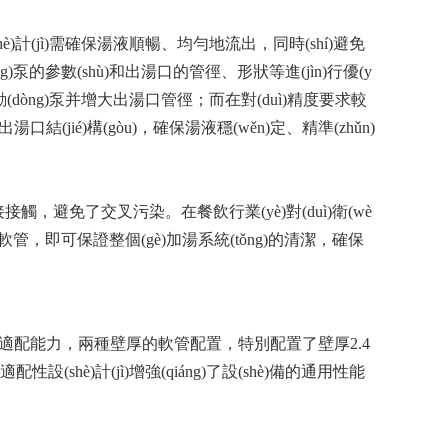
jì)需確保湯液順暢、均勻地流出，同時(shí)避免
ng)泵的參數(shù)和出湯口的管徑、形狀等進(jìn)行優(y
流量蠕動(dòng)泵并增大出湯口管徑；而在對(duì)精度要求較
湯口結(jié)構(gòu)，確保湯液穩(wěn)定、精準(zhǔn)
，避免了交叉污染。在餐飲行業(yè)對(duì)衛(wè
即可保證整個(gè)加湯系統(tǒng)的清潔，確保
適配能力，兩種壁厚的軟管配置，特別配置了壁厚2.4
適配性設(shè)計(jì)增強(qiáng)了設(shè)備的通用性能