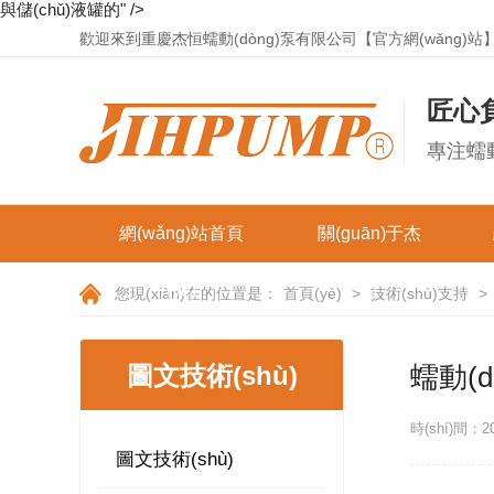
與儲(chǔ)液罐的" />
歡迎來到重慶杰恒蠕動(dòng)泵有限公司【官方網(wǎng)站
匠心負
專注蠕動
網(wǎng)站首頁
關(guān)于杰
公司簡(jiǎn)
(yè)
恒
您現(xiàn)在的位置是：
首頁(yè)
>
技術(shù)支持
>
介
圖文技術(shù)
蠕動(d
發(fā)展歷程
資質(zhì)證書
時(shí)間：202
圖文技術(shù)
公司實(shí)拍