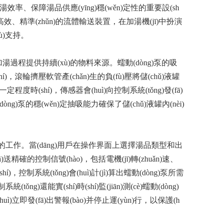
升出湯效率、保障湯品供應(yīng)穩(wěn)定性的重要設(sh
高效、精準(zhǔn)的流體輸送裝置，在加湯機(jī)中扮演
ù)支持。
加湯過程提供持續(xù)的物料來源。蠕動(dòng)泵的吸
)，滾輪擠壓軟管產(chǎn)生的負(fù)壓將儲(chǔ)液罐
時(shí)，傳感器會(huì)向控制系統(tǒng)發(fā)
蠕動(dòng)泵的穩(wěn)定抽吸能力確保了儲(chǔ)液罐內(nèi)
。
)各部件的工作。當(dāng)用戶在操作界面上選擇湯品類型和出
發(fā)送精確的控制信號(hào)，包括電機(jī)轉(zhuǎn)速、
í)，控制系統(tǒng)會(huì)計(jì)算出蠕動(dòng)泵所需
控制系統(tǒng)還能實(shí)時(shí)監(jiān)測(cè)蠕動(dòng)
uì)立即發(fā)出警報(bào)并停止運(yùn)行，以保護(h