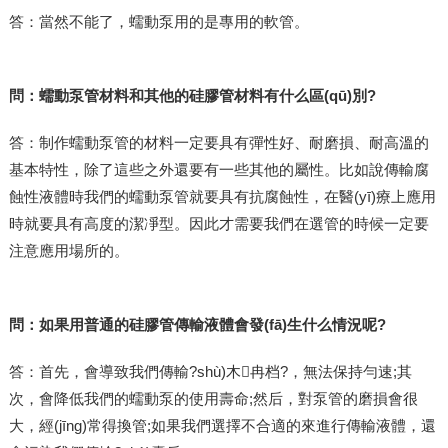
答：當然不能了，蠕動泵用的是專用的軟管。
問：蠕動泵管材料和其他的硅膠管材料有什么區(qū)別?
答：制作蠕動泵管的材料一定要具有彈性好、耐磨損、耐高溫的
基本特性，除了這些之外還要有一些其他的屬性。比如說傳輸腐
蝕性液體時我們的蠕動泵管就要具有抗腐蝕性，在醫(yī)療上應用
時就要具有高度的潔凈型。因此才需要我們在選管的時候一定要
注意應用場所的。
問：如果用普通的硅膠管傳輸液體會發(fā)生什么情況呢?
答：首先，會導致我們傳輸?shù)木冉档?，無法保持勻速;其
次，會降低我們的蠕動泵的使用壽命;然后，對泵管的磨損會很
大，經(jīng)常得換管;如果我們選擇不合適的來進行傳輸液體，還