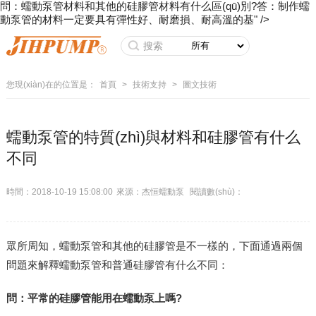
問：蠕動泵管材料和其他的硅膠管材料有什么區(qū)別?答：制作蠕
動泵管的材料一定要具有彈性好、耐磨損、耐高溫的基" />
您現(xiàn)在的位置是：
首頁
>
技術支持
>
圖文技術
蠕動泵管的特質(zhì)與材料和硅膠管有什么
不同
時間：2018-10-19 15:08:00
來源：杰恒蠕動泵
閱讀數(shù)：
眾所周知，蠕動泵管和其他的硅膠管是不一樣的，下面通過兩個
問題來解釋蠕動泵管和普通硅膠管有什么不同：
問：平常的硅膠管能用在蠕動泵上嗎?